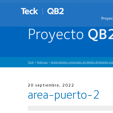
Proye
Proyecto
QB
Teck
>
Noticias
>
Autoridades regionales de Medio Ambiente visi
20 septiembre, 2022
area-puerto-2