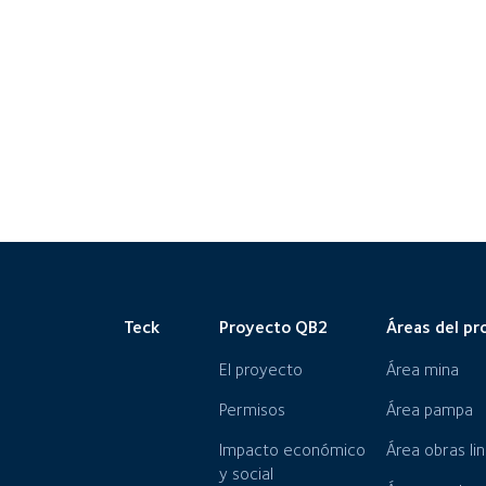
Teck
Proyecto QB2
Áreas del pr
El proyecto
Área mina
Permisos
Área pampa
Impacto económico
Área obras li
y social