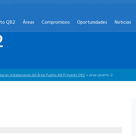
cto QB2
Áreas
Compromisos
Oportunidades
Noticias
2
taron instalaciones del Área Puerto del Proyecto QB2
>
area-puerto-2