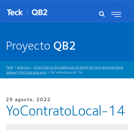
Proyecto
QB2
Teck
>
Noticias
>
Gran marco de público en el stand de Teck durante feria
laboral #YoContratoLocal
>
YoContratoLocal-14
29 agosto, 2022
YoContratoLocal-14