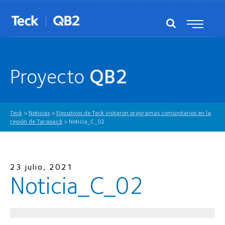
Proyecto
QB2
Teck
>
Noticias
>
Ejecutivos de Teck visitaron programas comunitarios en la
región de Tarapacá
>
Noticia_C_02
23 julio, 2021
Noticia_C_02