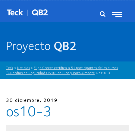
Proyecto
QB2
Teck
>
Noticias
>
Elige Crecer certifica a 51 participantes de los cursos
“Guardias de Seguridad OS10” en Pica y Pozo Almonte
>
os10-3
30 diciembre, 2019
os10-3