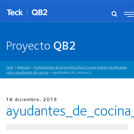
Proyecto
QB2
Teck
>
Noticias
>
Participantes de programa Elige Crecer fueron certificados
como ayudantes de cocina
>
ayudantes_de_cocina_6
18 diciembre, 2019
ayudantes_de_cocina