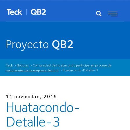
Proyecto
QB2
Teck
>
Noticias
>
Comunidad de Huatacondo participa en proceso de
reclutamiento de empresa Techint
>
Huatacondo-Detalle-3
14 noviembre, 2019
Huatacondo-
Detalle-3