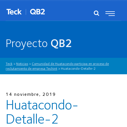
Proyecto
QB2
Teck
>
Noticias
>
Comunidad de Huatacondo participa en proceso de
reclutamiento de empresa Techint
>
Huatacondo-Detalle-2
14 noviembre, 2019
Huatacondo-
Detalle-2