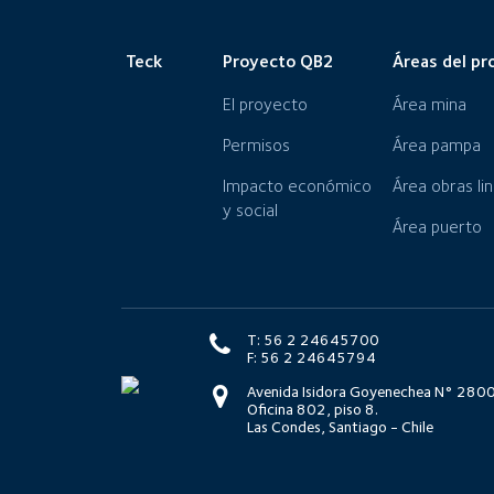
Teck
Proyecto QB2
Áreas del pr
El proyecto
Área mina
Permisos
Área pampa
Impacto económico
Área obras li
y social
Área puerto
T: 56 2 24645700
F: 56 2 24645794
Avenida Isidora Goyenechea N° 2800
Oficina 802, piso 8.
Las Condes, Santiago - Chile