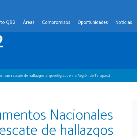
cto QB2
Áreas
Compromisos
Oportunidades
Noticias
2
orman rescate de hallazgos arqueológicos en la Región de Tarapacá
mentos Nacionales
escate de hallazgos