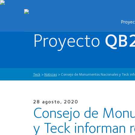
Proye
Proyecto
QB
Teck
>
Noticias
>
Consejo de Monumentos Nacionales y Teck inf
28 agosto, 2020
Consejo de Monu
y Teck informan r